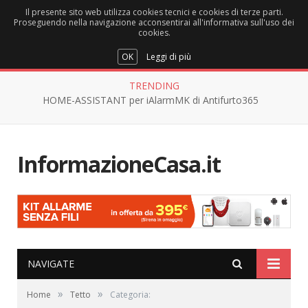
Il presente sito web utilizza cookies tecnici e cookies di terze parti.
Proseguendo nella navigazione acconsentirai all'informativa sull'uso dei
cookies.
OK
Leggi di più
TRENDING
HOME-ASSISTANT per iAlarmMK di Antifurto365
InformazioneCasa.it
NAVIGATE
»
»
Home
Tetto
Categoria: