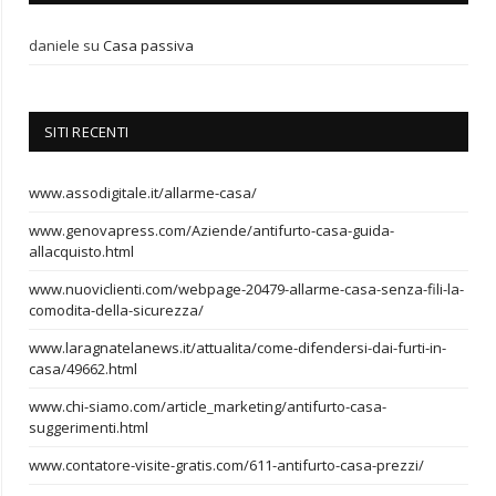
daniele
su
Casa passiva
SITI RECENTI
www.assodigitale.it/allarme-casa/
www.genovapress.com/Aziende/antifurto-casa-guida-
allacquisto.html
www.nuoviclienti.com/webpage-20479-allarme-casa-senza-fili-la-
comodita-della-sicurezza/
www.laragnatelanews.it/attualita/come-difendersi-dai-furti-in-
casa/49662.html
www.chi-siamo.com/article_marketing/antifurto-casa-
suggerimenti.html
www.contatore-visite-gratis.com/611-antifurto-casa-prezzi/