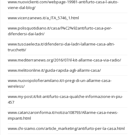
www.nuoviclienti.com/webpage-19981-antifurto-casa-l-aiuto-
viene-dal-blog/
www.vicenzanews.it/a_ITA_5746_1.html
www.polisquotidiano.it/casa/l%C2%92antifurto-casa-per-
difendersi-dai-ladri/
www.tusciaelecta.it/difendersi-dai-ladri-lallarme-casa-altri-
trucchetti/
www.mediterranews.org/2016/07/il-kit-allarme-casa-via-radio/
www.melitoonline.it/guida-rapida-agli-allarmi-casa/
www.nuovopolofieramilano.it/i-pregi-di-un-allarme-casa-
wireless/
www.my-post.it/kit-antifurto-casa-qualche-informazione-in-piu-
457
www.catanzaroinforma.it/notizia108793/Allarme-casa-news-
impianti.html
www.chi-siamo.com/article_marketing/antifurto-per-la-casa.html