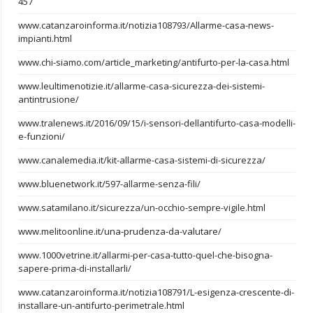
457
www.catanzaroinforma.it/notizia108793/Allarme-casa-news-
impianti.html
www.chi-siamo.com/article_marketing/antifurto-per-la-casa.html
www.leultimenotizie.it/allarme-casa-sicurezza-dei-sistemi-
antintrusione/
www.tralenews.it/2016/09/15/i-sensori-dellantifurto-casa-modelli-
e-funzioni/
www.canalemedia.it/kit-allarme-casa-sistemi-di-sicurezza/
www.bluenetwork.it/597-allarme-senza-fili/
www.satamilano.it/sicurezza/un-occhio-sempre-vigile.html
www.melitoonline.it/una-prudenza-da-valutare/
www.1000vetrine.it/allarmi-per-casa-tutto-quel-che-bisogna-
sapere-prima-di-installarli/
www.catanzaroinforma.it/notizia108791/L-esigenza-crescente-di-
installare-un-antifurto-perimetrale.html