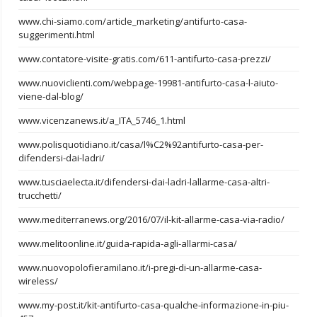
www.chi-siamo.com/article_marketing/antifurto-casa-
suggerimenti.html
www.contatore-visite-gratis.com/611-antifurto-casa-prezzi/
www.nuoviclienti.com/webpage-19981-antifurto-casa-l-aiuto-
viene-dal-blog/
www.vicenzanews.it/a_ITA_5746_1.html
www.polisquotidiano.it/casa/l%C2%92antifurto-casa-per-
difendersi-dai-ladri/
www.tusciaelecta.it/difendersi-dai-ladri-lallarme-casa-altri-
trucchetti/
www.mediterranews.org/2016/07/il-kit-allarme-casa-via-radio/
www.melitoonline.it/guida-rapida-agli-allarmi-casa/
www.nuovopolofieramilano.it/i-pregi-di-un-allarme-casa-
wireless/
www.my-post.it/kit-antifurto-casa-qualche-informazione-in-piu-