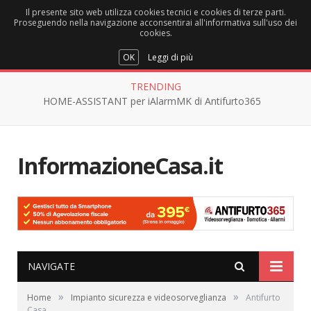
Il presente sito web utilizza cookies tecnici e cookies di terze parti.
Proseguendo nella navigazione acconsentirai all'informativa sull'uso dei
cookies.
OK
Leggi di più
TRENDING
HOME-ASSISTANT per iAlarmMK di Antifurto365
InformazioneCasa.it
NAVIGATE
»
»
Home
Impianto sicurezza e videosorveglianza
Antifurto
Casa