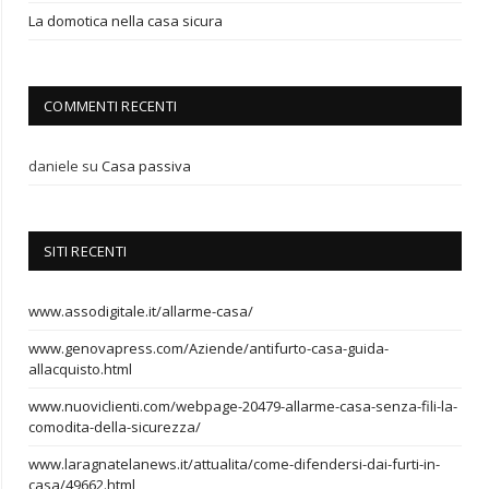
La domotica nella casa sicura
COMMENTI RECENTI
daniele
su
Casa passiva
SITI RECENTI
www.assodigitale.it/allarme-casa/
www.genovapress.com/Aziende/antifurto-casa-guida-
allacquisto.html
www.nuoviclienti.com/webpage-20479-allarme-casa-senza-fili-la-
comodita-della-sicurezza/
www.laragnatelanews.it/attualita/come-difendersi-dai-furti-in-
casa/49662.html