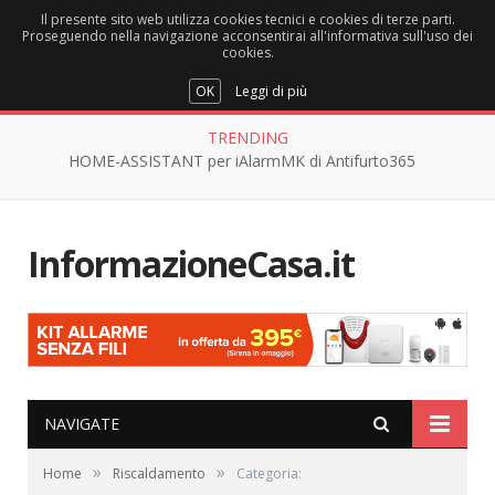
Il presente sito web utilizza cookies tecnici e cookies di terze parti.
Proseguendo nella navigazione acconsentirai all'informativa sull'uso dei
cookies.
OK
Leggi di più
TRENDING
HOME-ASSISTANT per iAlarmMK di Antifurto365
InformazioneCasa.it
NAVIGATE
»
»
Home
Riscaldamento
Categoria: