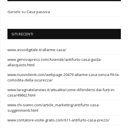
daniele
su
Casa passiva
SITI RECENTI
www.assodigitale.it/allarme-casa/
www.genovapress.com/Aziende/antifurto-casa-guida-
allacquisto.html
www.nuoviclienti.com/webpage-20479-allarme-casa-senza-fili-la-
comodita-della-sicurezza/
www.laragnatelanews.it/attualita/come-difendersi-dai-furti-in-
casa/49662.html
www.chi-siamo.com/article_marketing/antifurto-casa-
suggerimenti.html
www.contatore-visite-gratis.com/611-antifurto-casa-prezzi/