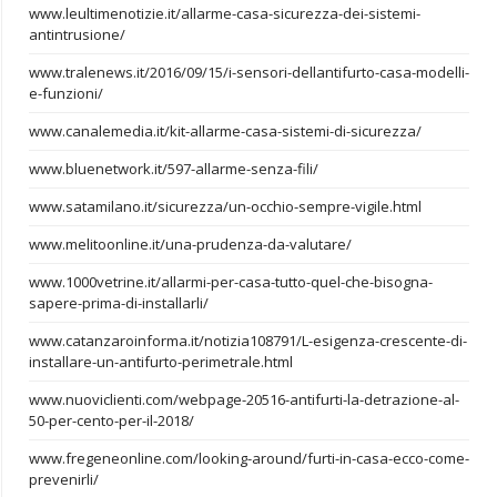
www.leultimenotizie.it/allarme-casa-sicurezza-dei-sistemi-
antintrusione/
www.tralenews.it/2016/09/15/i-sensori-dellantifurto-casa-modelli-
e-funzioni/
www.canalemedia.it/kit-allarme-casa-sistemi-di-sicurezza/
www.bluenetwork.it/597-allarme-senza-fili/
www.satamilano.it/sicurezza/un-occhio-sempre-vigile.html
www.melitoonline.it/una-prudenza-da-valutare/
www.1000vetrine.it/allarmi-per-casa-tutto-quel-che-bisogna-
sapere-prima-di-installarli/
www.catanzaroinforma.it/notizia108791/L-esigenza-crescente-di-
installare-un-antifurto-perimetrale.html
www.nuoviclienti.com/webpage-20516-antifurti-la-detrazione-al-
50-per-cento-per-il-2018/
www.fregeneonline.com/looking-around/furti-in-casa-ecco-come-
prevenirli/