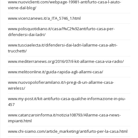
www.nuoviclienti.com/webpage-19981-antifurto-casa-l-aiuto-
viene-dal-blog/
www.vicenzanews.it/a_ITA_5746_1.html
www.polisquotidiano.it/casa/l%C2%92antifurto-casa-per-
difendersi-dai-ladri/
www.tusciaelecta.it/difendersi-dai-ladri-lallarme-casa-altri-
trucchetti/
www.mediterranews.org/2016/07/il-kit-allarme-casa-via-radio/
www.melitoonline.it/guida-rapida-agli-allarmi-casa/
www.nuovopolofieramilano.it/i-pregi-di-un-allarme-casa-
wireless/
www.my-post.it/kit-antifurto-casa-qualche-informazione-in-piu-
457
www.catanzaroinforma.it/notizia108793/Allarme-casa-news-
impianti.html
www.chi-siamo.com/article_marketing/antifurto-per-la-casa.html