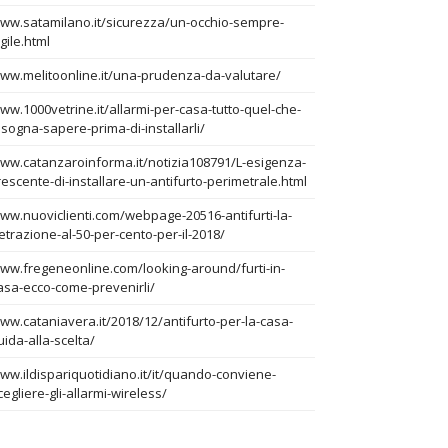
ww.satamilano.it/sicurezza/un-occhio-sempre-
igile.html
ww.melitoonline.it/una-prudenza-da-valutare/
ww.1000vetrine.it/allarmi-per-casa-tutto-quel-che-
isogna-sapere-prima-di-installarli/
ww.catanzaroinforma.it/notizia108791/L-esigenza-
rescente-di-installare-un-antifurto-perimetrale.html
ww.nuoviclienti.com/webpage-20516-antifurti-la-
etrazione-al-50-per-cento-per-il-2018/
ww.fregeneonline.com/looking-around/furti-in-
asa-ecco-come-prevenirli/
ww.cataniavera.it/2018/12/antifurto-per-la-casa-
uida-alla-scelta/
ww.ildispariquotidiano.it/it/quando-conviene-
cegliere-gli-allarmi-wireless/