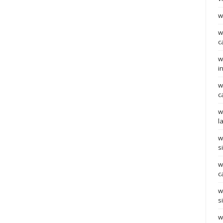
w
w
c
w
i
w
c
w
l
w
s
w
c
w
s
w