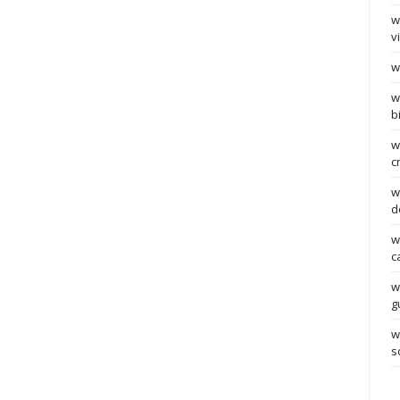
w
v
w
w
b
w
c
w
d
w
c
w
g
w
s