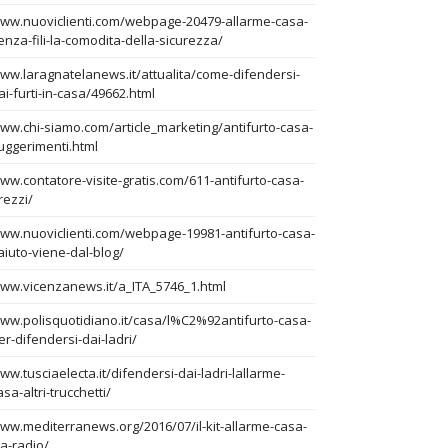
ww.nuoviclienti.com/webpage-20479-allarme-casa-
enza-fili-la-comodita-della-sicurezza/
ww.laragnatelanews.it/attualita/come-difendersi-
ai-furti-in-casa/49662.html
ww.chi-siamo.com/article_marketing/antifurto-casa-
uggerimenti.html
ww.contatore-visite-gratis.com/611-antifurto-casa-
rezzi/
ww.nuoviclienti.com/webpage-19981-antifurto-casa-
-aiuto-viene-dal-blog/
ww.vicenzanews.it/a_ITA_5746_1.html
ww.polisquotidiano.it/casa/l%C2%92antifurto-casa-
er-difendersi-dai-ladri/
ww.tusciaelecta.it/difendersi-dai-ladri-lallarme-
asa-altri-trucchetti/
ww.mediterranews.org/2016/07/il-kit-allarme-casa-
ia-radio/