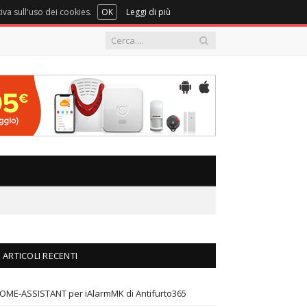
iva sull'uso dei cookies.
OK
Leggi di più
ARTICOLI RECENTI
OME-ASSISTANT per iAlarmMK di Antifurto365