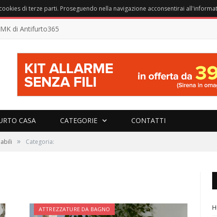
e cookies di terze parti. Proseguendo nella navigazione acconsentirai all'informat
K di Antifurto365
URTO CASA
CATEGORIE
CONTATTI
»
abili
Categoria:
H
ATTREZZATURE DA BAGNO