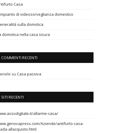
ntifurto Casa
’impianto di videosorveglianza domestico
eneralità sulla domotica
a domotica nella casa sicura
COMMENTI RECENTI
aniele
su
Casa passiva
SITI RECENTI
ww.assodigitale.it/allarme-casa/
ww.genovapress.com/Aziende/antifurto-casa-
uida-allacquisto.html