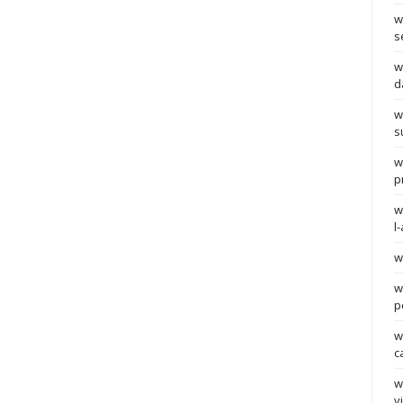
w
s
w
d
w
s
w
p
w
l
w
w
p
w
c
w
v