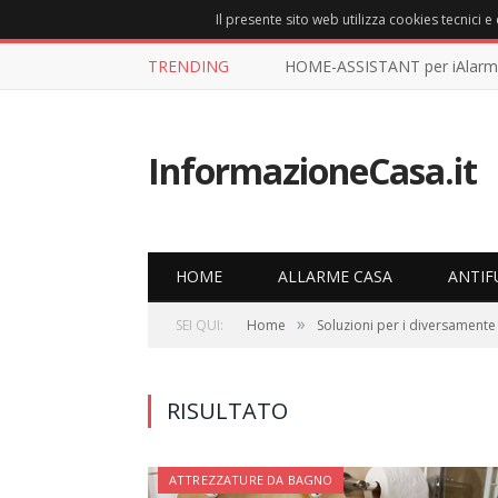
Il presente sito web utilizza cookies tecnici 
TRENDING
HOME-ASSISTANT per iAlarmM
InformazioneCasa.it
HOME
ALLARME CASA
ANTIF
»
SEI QUI:
Home
Soluzioni per i diversamente 
RISULTATO
ATTREZZATURE DA BAGNO