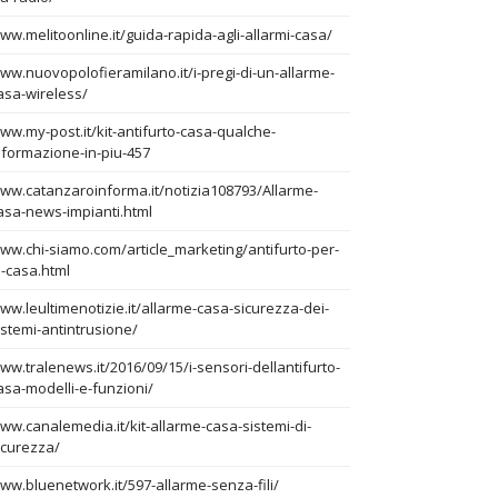
ww.melitoonline.it/guida-rapida-agli-allarmi-casa/
ww.nuovopolofieramilano.it/i-pregi-di-un-allarme-
asa-wireless/
ww.my-post.it/kit-antifurto-casa-qualche-
nformazione-in-piu-457
ww.catanzaroinforma.it/notizia108793/Allarme-
asa-news-impianti.html
ww.chi-siamo.com/article_marketing/antifurto-per-
a-casa.html
ww.leultimenotizie.it/allarme-casa-sicurezza-dei-
istemi-antintrusione/
ww.tralenews.it/2016/09/15/i-sensori-dellantifurto-
asa-modelli-e-funzioni/
ww.canalemedia.it/kit-allarme-casa-sistemi-di-
icurezza/
ww.bluenetwork.it/597-allarme-senza-fili/