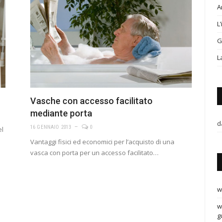
A
L
G
L
Vasche con accesso facilitato
mediante porta
d
16 GENNAIO 2013
0
el
Vantaggi fisici ed economici per l’acquisto di una
vasca con porta per un accesso facilitato…
w
w
g