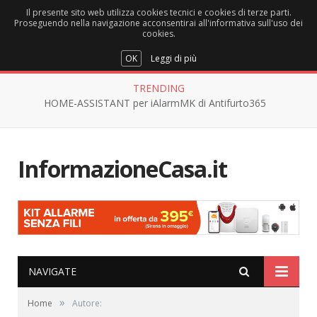
Il presente sito web utilizza cookies tecnici e cookies di terze parti.
Proseguendo nella navigazione acconsentirai all'informativa sull'uso dei
cookies.
OK
Leggi di più
TRENDING
HOME-ASSISTANT per iAlarmMK di Antifurto365
InformazioneCasa.it
NAVIGATE
»
Home
Autore: