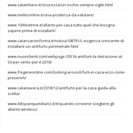
www.satamilano.it/sicurezza/un-occhio-sempre-vigile.html
www.melitoonline.it/una-prudenza-da-valutare/
www.1000vetrine.it/allarmi-per-casa-tutto-quel-che-bisogna-
sapere-prima-di-installarli/
www.catanzaroinforma.it/notizia108791/L-esigenza-crescente-di-
installare-un-antifurto-perimetrale.html
www.nuoviclienti.com/webpage-20516-antifurti-la-detrazione-al-
50-per-cento-per-il-2018/
www.fregeneonline.com/looking-around/furti-in-casa-ecco-come-
prevenirli/
www.cataniavera.it/2018/12/antifurto-per-la-casa-guida-alla-
scelta/
www.ildispariquotidiano.it/it/quando-conviene-scegliere-gli-
allarmi-wireless/