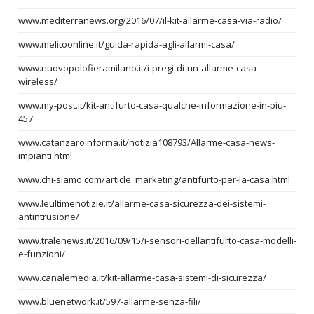
www.mediterranews.org/2016/07/il-kit-allarme-casa-via-radio/
www.melitoonline.it/guida-rapida-agli-allarmi-casa/
www.nuovopolofieramilano.it/i-pregi-di-un-allarme-casa-
wireless/
www.my-post.it/kit-antifurto-casa-qualche-informazione-in-piu-
457
www.catanzaroinforma.it/notizia108793/Allarme-casa-news-
impianti.html
www.chi-siamo.com/article_marketing/antifurto-per-la-casa.html
www.leultimenotizie.it/allarme-casa-sicurezza-dei-sistemi-
antintrusione/
www.tralenews.it/2016/09/15/i-sensori-dellantifurto-casa-modelli-
e-funzioni/
www.canalemedia.it/kit-allarme-casa-sistemi-di-sicurezza/
www.bluenetwork.it/597-allarme-senza-fili/