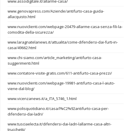
www.assodigitale.it/allarme-casa/
www.genovapress.com/Aziende/antifurto-casa-guida-
allacquisto.html
www.nuoviclienti.com/webpage-20479-allarme-casa-senza-fili-la-
comodita-della-sicurezza/
www.laragnatelanews.it/attualita/come-difendersi-dai-furti-in-
casa/49662.html
www.chi-siamo.com/article_marketing/antifurto-casa-
suggerimenti.html
www.contatore-visite-gratis.com/611-antifurto-casa-prezzi/
www.nuoviclienti.com/webpage-19981-antifurto-casa-l-aiuto-
viene-dal-blog/
www.vicenzanews.it/a_ITA_5746_1.html
www.polisquotidiano.it/casa/l%C2%92antifurto-casa-per-
difendersi-dai-ladri/
www.tusciaelecta.it/difendersi-dai-ladri-lallarme-casa-altri-
trucchetti/